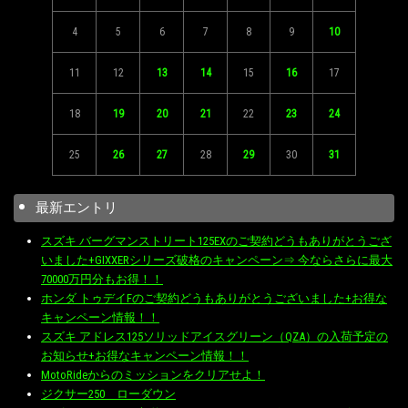
4
5
6
7
8
9
10
11
12
13
14
15
16
17
18
19
20
21
22
23
24
25
26
27
28
29
30
31
最新エントリ
スズキ バーグマンストリート125EXのご契約どうもありがとうござ
いました+GIXXERシリーズ破格のキャンペーン⇒ 今ならさらに最大
70000万円分もお得！！
ホンダ トゥデイFのご契約どうもありがとうございました+お得な
キャンペーン情報！！
スズキ アドレス125ソリッドアイスグリーン（QZA）の入荷予定の
お知らせ+お得なキャンペーン情報！！
MotoRideからのミッションをクリアせよ！
ジクサー250 ローダウン