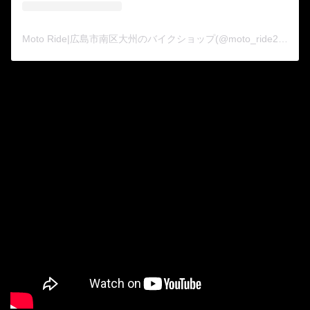
Moto Ride|広島市南区大州のバイクショップ(@moto_ride2015)がシェアした投稿