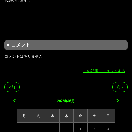
お願いします！
コメント
コメントはありません
この記事にコメントする
< 前
次 >
2026年05月
月
火
水
木
金
土
日
1
2
3