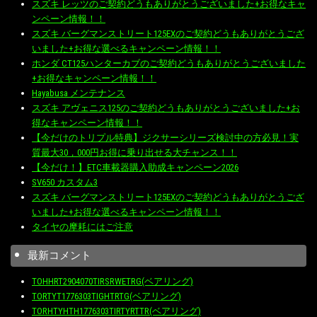
スズキ レッツのご契約どうもありがとうございました+お得なキャ
ンペーン情報！！
スズキ バーグマンストリート125EXのご契約どうもありがとうござ
いました+お得な選べるキャンペーン情報！！
ホンダ CT125ハンターカブのご契約どうもありがとうございました
+お得なキャンペーン情報！！
Hayabusa メンテナンス
スズキ アヴェニス125のご契約どうもありがとうございました+お
得なキャンペーン情報！！
【今だけのトリプル特典】ジクサーシリーズ検討中の方必見！実
質最大30，000円お得に乗り出せる大チャンス！！
【今だけ！】ETC車載器購入助成キャンペーン2026
SV650 カスタム3
スズキ バーグマンストリート125EXのご契約どうもありがとうござ
いました+お得な選べるキャンペーン情報！！
タイヤの摩耗にはご注意
最新コメント
TOHHRT2904070TIRSRWETRG(ベアリング)
TORTYT1776303TIGHTRTG(ベアリング)
TORHTYHTH1776303TIRTYRTTR(ベアリング)