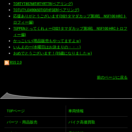
TORTYT85768TIRTYRTTR(ベアリング)
TOTUTYJ3490650TIGFHFGER(ベアリング)
応援ありがとうございます(2021タマダカップ第3戦 NSF100 HRCト
ロフィー偏)
TEPPENとってくれぇー(2021タマダカップ第3戦 NSF100 HRCトロフ
ィー偏)
かっこいい(用品販売もやってますよｗ)
いんえのー(水曜日はお決まりの・・・)
おめでとうございます！(35歳になりましたｗ)
RSS 2.0
前のページに戻る
TOPページ
車両情報
パーツ・用品販売
バイク高価買取