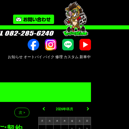
らせ オートバイ バイク 修理 カスタム 新車中古車販売 Bike shop MotoRi
2026年05月
次 >
月
火
水
木
金
土
日
のご契約