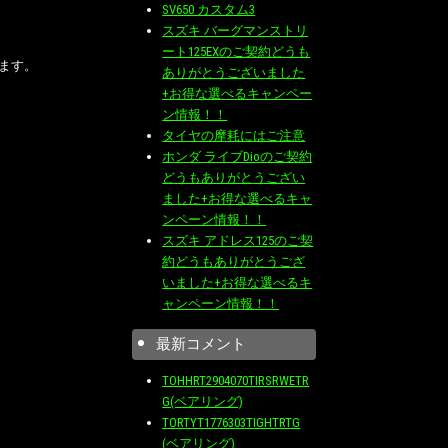
SV650 カスタム3
スズキ バーグマンストリ
ート125EXのご契約どうも
ます。
ありがとうございました
+お得な選べるキャンペー
ン情報！！
タイヤの摩耗にはご注意
ホンダ ライブDioのご契約
どうもありがとうござい
ました+お得な選べるキャ
ンペーン情報！！
スズキ アドレス125のご契
約どうもありがとうござ
いました+お得な選べるキ
ャンペーン情報！！
最新コメント
TOHHRT2904070TIRSRWETR
G(ベアリング)
TORTYT1776303TIGHTRTG
(ベアリング)