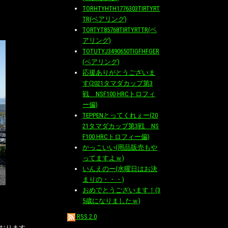
TORHTYHTH1776303TIRTYRT
TR(ベアリング)
TORTYT85768TIRTYRTTR(ベ
アリング)
TOTUTYJ3490650TIGFHFGER
(ベアリング)
応援ありがとうございま
す(2021タマダカップ第3
戦 NSF100 HRCトロフィ
ー偏)
TEPPENとってくれぇー(20
21タマダカップ第3戦 NS
F100 HRCトロフィー偏)
かっこいい(用品販売もや
ってますよｗ)
いんえのー(水曜日はお決
まりの・・・)
おめでとうございます！(3
5歳になりましたｗ)
RSS 2.0
おります。