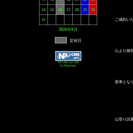
24
25
26
27
28
29
30
ご成約い
31
2026年
8月
定休日
心より御
NP-CMS ver5.188
by Netprompt
新車とな
山登り試