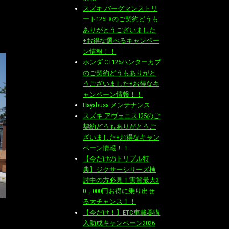
スズキ バーグマンストリ
ート125EXのご契約どうも
ありがとうございました
+お得な選べるキャンペー
ン情報！！
ホンダ CT125ハンターカブ
のご契約どうもありがと
うございました+お得なキ
ャンペーン情報！！
Hayabusa メンテナンス
スズキ アヴェニス125のご
契約どうもありがとうご
ざいました+お得なキャン
ペーン情報！！
【今だけのトリプル特
典】ジクサーシリーズ検
討中の方必見！実質最大3
0，000円お得に乗り出せ
る大チャンス！！
【今だけ！】ETC車載器購
入助成キャンペーン2026