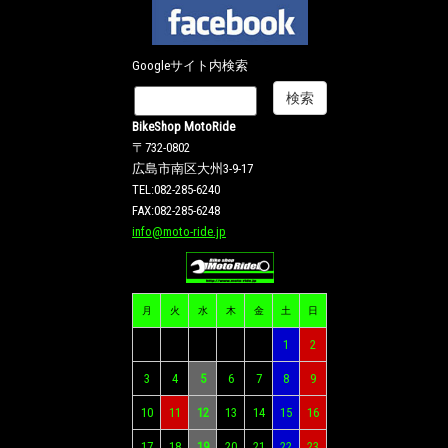
Googleサイト内検索
BikeShop MotoRide
〒732-0802
広島市南区大州3-9-17
TEL:082-285-6240
FAX:082-285-6248
info@moto-ride.jp
月
火
水
木
金
土
日
1
2
3
4
5
6
7
8
9
10
11
12
13
14
15
16
17
18
19
20
21
22
23