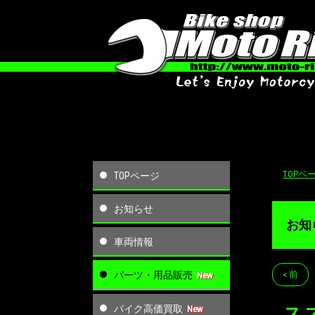
TOPペ
TOPページ
お知らせ
お知
車両情報
パーツ・用品販売
< 前
バイク高価買取
ス