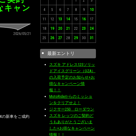
1
2
3
なキャン
4
5
6
7
8
9
10
11
12
13
14
15
16
17
18
19
20
21
22
23
24
2026/05/21
25
26
27
28
29
30
31
最新エントリ
スズキ アドレス125ソリッ
ドアイスグリーン（QZA）
の入荷予定のお知らせ+お
得なキャンペーン情
報！！
MotoRideからのミッショ
ンをクリアせよ！
ジクサー250 ローダウン
スズキ レッツのご契約ど
EXの新車をご成約
うもありがとうございま
した+お得なキャンペーン
情報！！