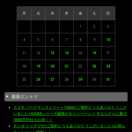
月
火
水
木
金
土
日
1
2
3
4
5
6
7
8
9
10
11
12
13
14
15
16
17
18
19
20
21
22
23
24
25
26
27
28
29
30
31
最新エントリ
スズキ バーグマンストリート125EXのご契約どうもありがとうござ
いました+GIXXERシリーズ破格のキャンペーン⇒ 今ならさらに最大
70000万円分もお得！！
ホンダ トゥデイFのご契約どうもありがとうございました+お得な