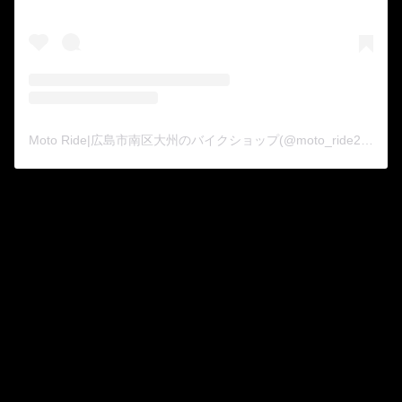
Moto Ride|広島市南区大州のバイクショップ(@moto_ride2015)がシェアした投稿