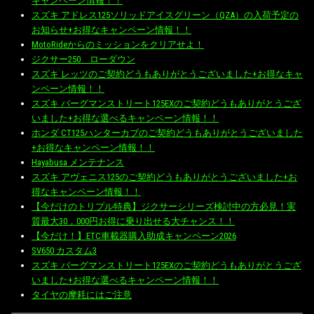
キャンペーン情報！！
スズキ アドレス125ソリッドアイスグリーン（QZA）の入荷予定の
お知らせ+お得なキャンペーン情報！！
MotoRideからのミッションをクリアせよ！
ジクサー250 ローダウン
スズキ レッツのご契約どうもありがとうございました+お得なキャ
ンペーン情報！！
スズキ バーグマンストリート125EXのご契約どうもありがとうござ
いました+お得な選べるキャンペーン情報！！
ホンダ CT125ハンターカブのご契約どうもありがとうございました
+お得なキャンペーン情報！！
Hayabusa メンテナンス
スズキ アヴェニス125のご契約どうもありがとうございました+お
得なキャンペーン情報！！
【今だけのトリプル特典】ジクサーシリーズ検討中の方必見！実
質最大30，000円お得に乗り出せる大チャンス！！
【今だけ！】ETC車載器購入助成キャンペーン2026
SV650 カスタム3
スズキ バーグマンストリート125EXのご契約どうもありがとうござ
いました+お得な選べるキャンペーン情報！！
タイヤの摩耗にはご注意