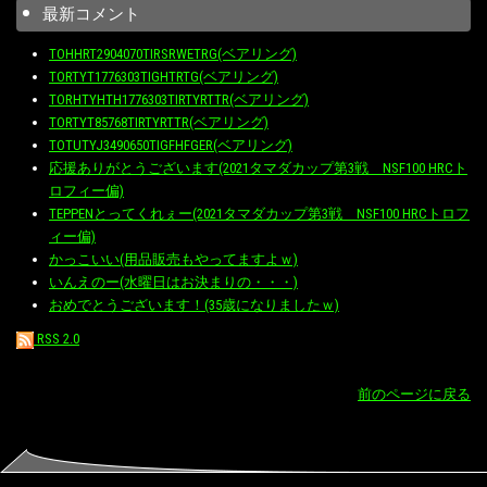
最新コメント
TOHHRT2904070TIRSRWETRG(ベアリング)
TORTYT1776303TIGHTRTG(ベアリング)
TORHTYHTH1776303TIRTYRTTR(ベアリング)
TORTYT85768TIRTYRTTR(ベアリング)
TOTUTYJ3490650TIGFHFGER(ベアリング)
応援ありがとうございます(2021タマダカップ第3戦 NSF100 HRCト
ロフィー偏)
TEPPENとってくれぇー(2021タマダカップ第3戦 NSF100 HRCトロフ
ィー偏)
かっこいい(用品販売もやってますよｗ)
いんえのー(水曜日はお決まりの・・・)
おめでとうございます！(35歳になりましたｗ)
RSS 2.0
前のページに戻る