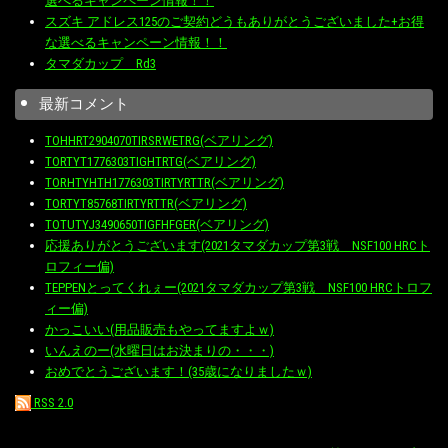
選べるキャンペーン情報！！
スズキ アドレス125のご契約どうもありがとうございました+お得
な選べるキャンペーン情報！！
タマダカップ Rd3
最新コメント
TOHHRT2904070TIRSRWETRG(ベアリング)
TORTYT1776303TIGHTRTG(ベアリング)
TORHTYHTH1776303TIRTYRTTR(ベアリング)
TORTYT85768TIRTYRTTR(ベアリング)
TOTUTYJ3490650TIGFHFGER(ベアリング)
応援ありがとうございます(2021タマダカップ第3戦 NSF100 HRCト
ロフィー偏)
TEPPENとってくれぇー(2021タマダカップ第3戦 NSF100 HRCトロフ
ィー偏)
かっこいい(用品販売もやってますよｗ)
いんえのー(水曜日はお決まりの・・・)
おめでとうございます！(35歳になりましたｗ)
RSS 2.0