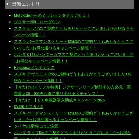
最新エントリ
MotoRideからのミッションをクリアせよ！
ジクサー250 ローダウン
スズキ レッツのご契約どうもありがとうございました+お得なキャ
ンペーン情報！！
スズキ バーグマンストリート125EXのご契約どうもありがとうござ
いました+お得な選べるキャンペーン情報！！
ホンダ CT125ハンターカブのご契約どうもありがとうございました
+お得なキャンペーン情報！！
Hayabusa メンテナンス
スズキ アヴェニス125のご契約どうもありがとうございました+お
得なキャンペーン情報！！
【今だけのトリプル特典】ジクサーシリーズ検討中の方必見！実
質最大30，000円お得に乗り出せる大チャンス！！
【今だけ！】ETC車載器購入助成キャンペーン2026
SV650 カスタム3
スズキ バーグマンストリート125EXのご契約どうもありがとうござ
いました+お得な選べるキャンペーン情報！！
タイヤの摩耗にはご注意
ホンダ ライブDioのご契約どうもありがとうございました+お得な