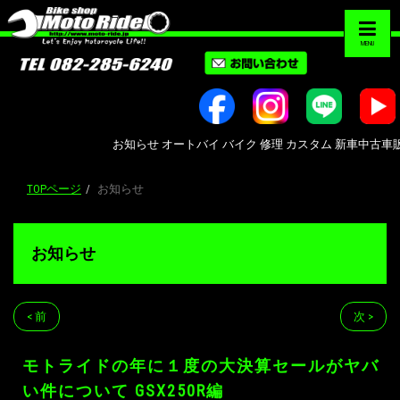
MENU
お知らせ オートバイ バイク 修理 カスタム 新車中古車販売 Bike
TOPページ
お知らせ
お知らせ
< 前
次 >
モトライドの年に１度の大決算セールがヤバ
い件について GSX250R編