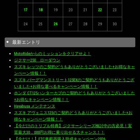
17
18
19
20
21
22
23
24
25
26
27
28
29
30
最新エントリ
MotoRideからのミッションをクリアせよ！
ジクサー250 ローダウン
スズキ レッツのご契約どうもありがとうございました+お得なキャ
ンペーン情報！！
スズキ バーグマンストリート125EXのご契約どうもありがとうござ
いました+お得な選べるキャンペーン情報！！
ホンダ CT125ハンターカブのご契約どうもありがとうございました
+お得なキャンペーン情報！！
Hayabusa メンテナンス
スズキ アヴェニス125のご契約どうもありがとうございました+お
得なキャンペーン情報！！
【今だけのトリプル特典】ジクサーシリーズ検討中の方必見！実
質最大30，000円お得に乗り出せる大チャンス！！
【今だけ！】ETC車載器購入助成キャンペーン2026