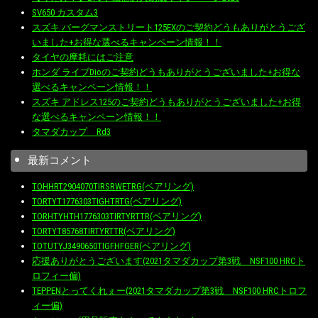
SV650 カスタム3
スズキ バーグマンストリート125EXのご契約どうもありがとうござ
いました+お得な選べるキャンペーン情報！！
タイヤの摩耗にはご注意
ホンダ ライブDioのご契約どうもありがとうございました+お得な
選べるキャンペーン情報！！
スズキ アドレス125のご契約どうもありがとうございました+お得
な選べるキャンペーン情報！！
タマダカップ Rd3
最新コメント
TOHHRT2904070TIRSRWETRG(ベアリング)
TORTYT1776303TIGHTRTG(ベアリング)
TORHTYHTH1776303TIRTYRTTR(ベアリング)
TORTYT85768TIRTYRTTR(ベアリング)
TOTUTYJ3490650TIGFHFGER(ベアリング)
応援ありがとうございます(2021タマダカップ第3戦 NSF100 HRCト
ロフィー偏)
TEPPENとってくれぇー(2021タマダカップ第3戦 NSF100 HRCトロフ
ィー偏)