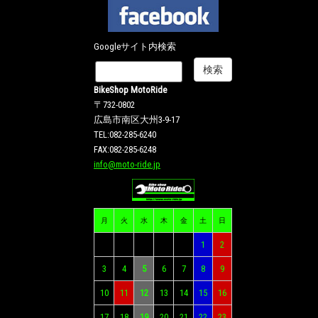
Googleサイト内検索
BikeShop MotoRide
〒732-0802
広島市南区大州3-9-17
TEL:082-285-6240
FAX:082-285-6248
info@moto-ride.jp
月
火
水
木
金
土
日
1
2
3
4
5
6
7
8
9
10
11
12
13
14
15
16
17
18
19
20
21
22
23