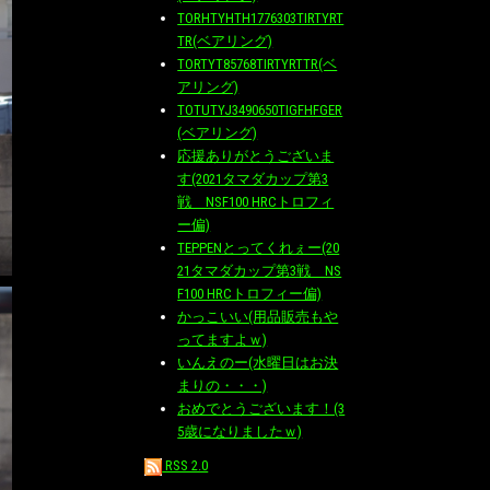
TORHTYHTH1776303TIRTYRT
TR(ベアリング)
TORTYT85768TIRTYRTTR(ベ
アリング)
TOTUTYJ3490650TIGFHFGER
(ベアリング)
応援ありがとうございま
す(2021タマダカップ第3
戦 NSF100 HRCトロフィ
ー偏)
TEPPENとってくれぇー(20
21タマダカップ第3戦 NS
F100 HRCトロフィー偏)
かっこいい(用品販売もや
ってますよｗ)
いんえのー(水曜日はお決
まりの・・・)
おめでとうございます！(3
5歳になりましたｗ)
RSS 2.0