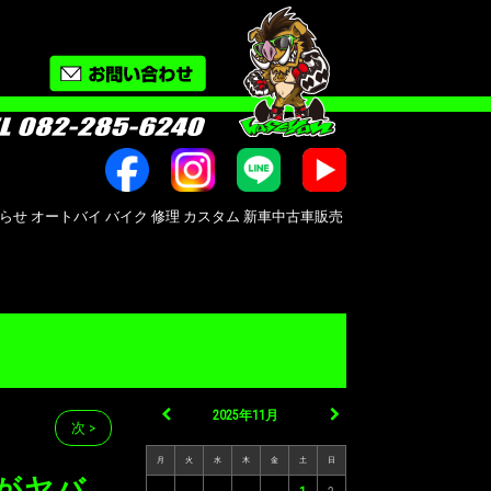
 バイク 修理 カスタム 新車中古車販売 Bike shop MotoRide レース活動
2025年11月
次 >
月
火
水
木
金
土
日
がヤバ