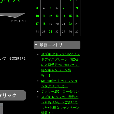
1
2
3
4
5
6
7
8
9
10
11
12
13
14
15
16
2025/11/10
17
18
19
20
21
22
23
24
25
26
27
28
29
30
最新エントリ
スズキ アドレス125ソリッ
XXER SF 2
ドアイスグリーン（QZA）
の入荷予定のお知らせ+お
得なキャンペーン情
報！！
MotoRideからのミッショ
ンをクリアせよ！
ジクサー250 ローダウン
メタリック
スズキ レッツのご契約ど
うもありがとうございま
した+お得なキャンペーン
情報！！