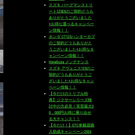
スズキ バーグマンストリ
ート125EXのご契約どうも
ありがとうございました
+お得な選べるキャンペー
ン情報！！
ホンダ CT125ハンターカブ
のご契約どうもありがと
うございました+お得なキ
ャンペーン情報！！
Hayabusa メンテナンス
スズキ アヴェニス125のご
契約どうもありがとうご
ざいました+お得なキャン
ペーン情報！！
【今だけのトリプル特
典】ジクサーシリーズ検
討中の方必見！実質最大3
0，000円お得に乗り出せ
る大チャンス！！
【今だけ！】ETC車載器購
入助成キャンペーン2026