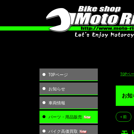
TOPペ
TOPページ
お知らせ
お知
車両情報
パーツ・用品販売
< 前
バイク高価買取
モ