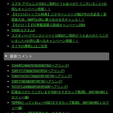
スズキ アヴェニス125のご契約どうもありがとうございました+お
得なキャンペーン情報！！
【今だけのトリプル特典】ジクサーシリーズ検討中の方必見！実
質最大30，000円お得に乗り出せる大チャンス！！
【今だけ！】ETC車載器購入助成キャンペーン2026
SV650 カスタム3
スズキ バーグマンストリート125EXのご契約どうもありがとうござ
いました+お得な選べるキャンペーン情報！！
タイヤの摩耗にはご注意
最新コメント
TOHHRT2904070TIRSRWETRG(ベアリング)
TORTYT1776303TIGHTRTG(ベアリング)
TORHTYHTH1776303TIRTYRTTR(ベアリング)
TORTYT85768TIRTYRTTR(ベアリング)
TOTUTYJ3490650TIGFHFGER(ベアリング)
応援ありがとうございます(2021タマダカップ第3戦 NSF100 HRCト
ロフィー偏)
TEPPENとってくれぇー(2021タマダカップ第3戦 NSF100 HRCトロフ
ィー偏)