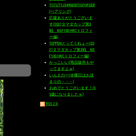
TOTUTYJ3490650TIGFHFGER
(ベアリング)
応援ありがとうございま
す(2021タマダカップ第3
戦 NSF100 HRCトロフィ
ー偏)
TEPPENとってくれぇー(20
21タマダカップ第3戦 NS
F100 HRCトロフィー偏)
かっこいい(用品販売もや
ってますよｗ)
いんえのー(水曜日はお決
まりの・・・)
おめでとうございます！(3
5歳になりましたｗ)
RSS 2.0