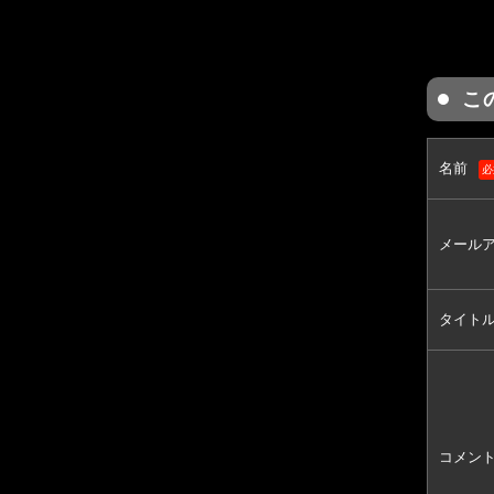
こ
名前
必
メール
タイト
コメン