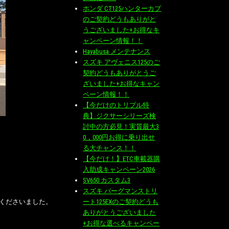
ホンダ CT125ハンターカブ
のご契約どうもありがと
うございました+お得なキ
ャンペーン情報！！
Hayabusa メンテナンス
スズキ アヴェニス125のご
契約どうもありがとうご
ざいました+お得なキャン
ペーン情報！！
【今だけのトリプル特
典】ジクサーシリーズ検
討中の方必見！実質最大3
0，000円お得に乗り出せ
る大チャンス！！
【今だけ！】ETC車載器購
入助成キャンペーン2026
SV650 カスタム3
スズキ バーグマンストリ
ート125EXのご契約どうも
くださいました。
ありがとうございました
+お得な選べるキャンペー