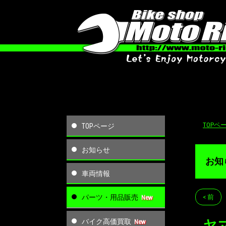
TOPペ
TOPページ
お知らせ
お知
車両情報
パーツ・用品販売
< 前
バイク高価買取
ヤ