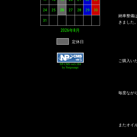
24
25
26
27
28
29
30
納車整備
31
きました
2026年
8月
定休日
ご購入い
NP-CMS ver5.184
by Netprompt
毎度ながら
またオイ