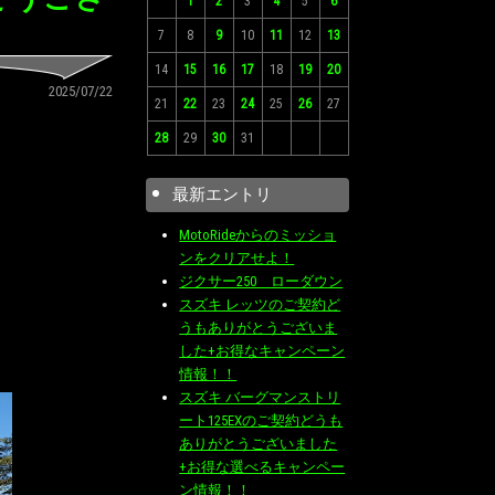
1
2
3
4
5
6
7
8
9
10
11
12
13
14
15
16
17
18
19
20
2025/07/22
21
22
23
24
25
26
27
28
29
30
31
最新エントリ
MotoRideからのミッショ
ンをクリアせよ！
ジクサー250 ローダウン
スズキ レッツのご契約ど
うもありがとうございま
した+お得なキャンペーン
情報！！
スズキ バーグマンストリ
ート125EXのご契約どうも
ありがとうございました
+お得な選べるキャンペー
ン情報！！