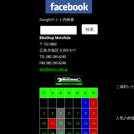
Googleサイト内検索
BikeShop MotoRide
〒732-0802
広島市南区大州3-9-17
TEL:082-285-6240
FAX:082-285-6248
info@moto-ride.jp
ご成約い
月
火
水
木
金
土
日
1
2
3
4
5
6
7
8
9
人気の絶
10
11
12
13
14
15
16
17
18
19
20
21
22
23