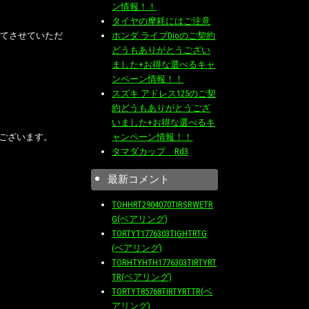
ン情報！！
タイヤの摩耗にはご注意
ホンダ ライブDioのご契約
立てさせていただ
どうもありがとうござい
ました+お得な選べるキャ
ンペーン情報！！
スズキ アドレス125のご契
約どうもありがとうござ
いました+お得な選べるキ
ャンペーン情報！！
ございます。
タマダカップ Rd3
最新コメント
TOHHRT2904070TIRSRWETR
G(ベアリング)
TORTYT1776303TIGHTRTG
(ベアリング)
TORHTYHTH1776303TIRTYRT
TR(ベアリング)
TORTYT85768TIRTYRTTR(ベ
アリング)