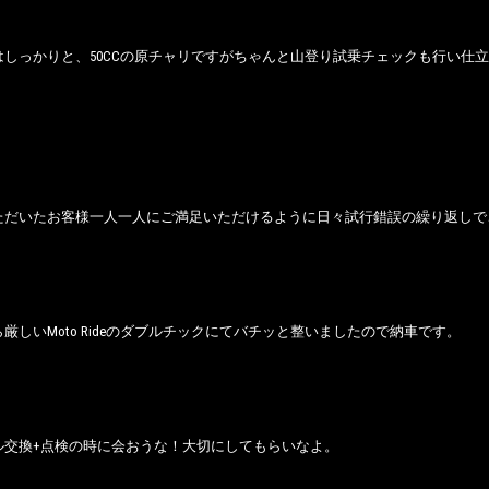
はしっかりと、50CCの原チャリですがちゃんと山登り試乗チェックも行い仕
。
ただいたお客様一人一人にご満足いただけるように日々試行錯誤の繰り返しで
厳しいMoto Rideのダブルチックにてバチッと整いましたので納車です。
ル交換+点検の時に会おうな！大切にしてもらいなよ。