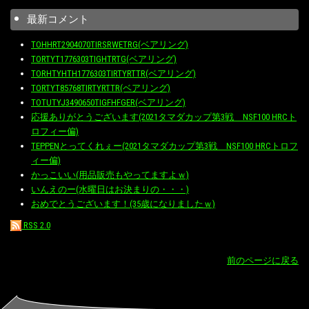
最新コメント
TOHHRT2904070TIRSRWETRG(ベアリング)
TORTYT1776303TIGHTRTG(ベアリング)
TORHTYHTH1776303TIRTYRTTR(ベアリング)
TORTYT85768TIRTYRTTR(ベアリング)
TOTUTYJ3490650TIGFHFGER(ベアリング)
応援ありがとうございます(2021タマダカップ第3戦 NSF100 HRCト
ロフィー偏)
TEPPENとってくれぇー(2021タマダカップ第3戦 NSF100 HRCトロフ
ィー偏)
かっこいい(用品販売もやってますよｗ)
いんえのー(水曜日はお決まりの・・・)
おめでとうございます！(35歳になりましたｗ)
RSS 2.0
前のページに戻る