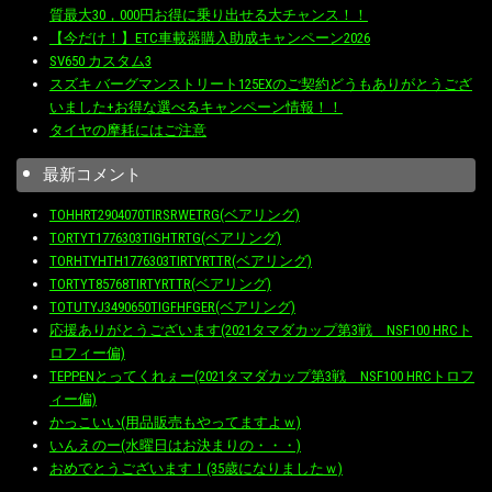
質最大30，000円お得に乗り出せる大チャンス！！
【今だけ！】ETC車載器購入助成キャンペーン2026
SV650 カスタム3
スズキ バーグマンストリート125EXのご契約どうもありがとうござ
いました+お得な選べるキャンペーン情報！！
タイヤの摩耗にはご注意
最新コメント
TOHHRT2904070TIRSRWETRG(ベアリング)
TORTYT1776303TIGHTRTG(ベアリング)
TORHTYHTH1776303TIRTYRTTR(ベアリング)
TORTYT85768TIRTYRTTR(ベアリング)
TOTUTYJ3490650TIGFHFGER(ベアリング)
応援ありがとうございます(2021タマダカップ第3戦 NSF100 HRCト
ロフィー偏)
TEPPENとってくれぇー(2021タマダカップ第3戦 NSF100 HRCトロフ
ィー偏)
かっこいい(用品販売もやってますよｗ)
いんえのー(水曜日はお決まりの・・・)
おめでとうございます！(35歳になりましたｗ)