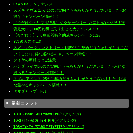
Hayabusa メンテナンス
スズキ アヴェニス125のご契約どうもありがとうございました+お
得なキャンペーン情報！！
【今だけのトリプル特典】ジクサーシリーズ検討中の方必見！実
質最大30，000円お得に乗り出せる大チャンス！！
【今だけ！】ETC車載器購入助成キャンペーン2026
SV650 カスタム3
スズキ バーグマンストリート125EXのご契約どうもありがとうござ
いました+お得な選べるキャンペーン情報！！
タイヤの摩耗にはご注意
ホンダ ライブDioのご契約どうもありがとうございました+お得な
選べるキャンペーン情報！！
スズキ アドレス125のご契約どうもありがとうございました+お得
な選べるキャンペーン情報！！
タマダカップ Rd3
最新コメント
TOHHRT2904070TIRSRWETRG(ベアリング)
TORTYT1776303TIGHTRTG(ベアリング)
TORHTYHTH1776303TIRTYRTTR(ベアリング)
TORTYT85768TIRTYRTTR(ベアリング)