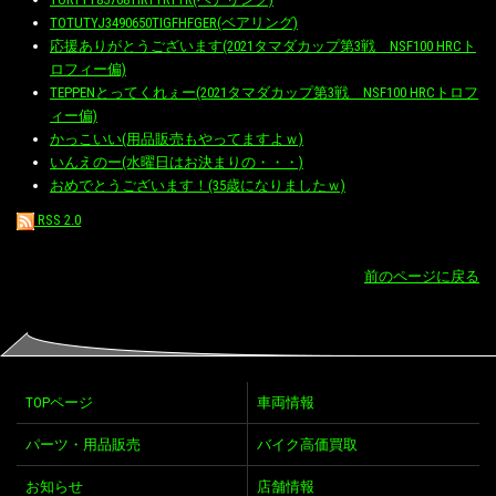
TOTUTYJ3490650TIGFHFGER(ベアリング)
応援ありがとうございます(2021タマダカップ第3戦 NSF100 HRCト
ロフィー偏)
TEPPENとってくれぇー(2021タマダカップ第3戦 NSF100 HRCトロフ
ィー偏)
かっこいい(用品販売もやってますよｗ)
いんえのー(水曜日はお決まりの・・・)
おめでとうございます！(35歳になりましたｗ)
RSS 2.0
前のページに戻る
TOPページ
車両情報
パーツ・用品販売
バイク高価買取
お知らせ
店舗情報