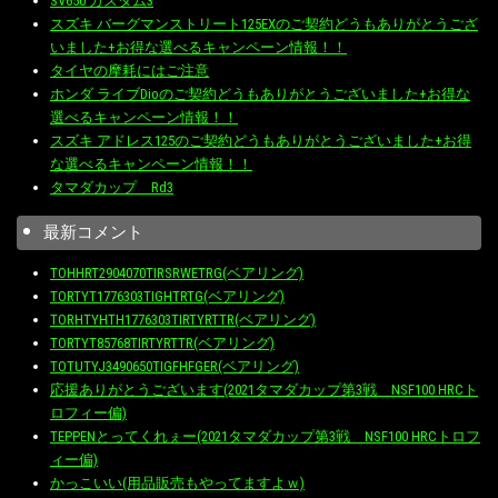
SV650 カスタム3
スズキ バーグマンストリート125EXのご契約どうもありがとうござ
いました+お得な選べるキャンペーン情報！！
タイヤの摩耗にはご注意
ホンダ ライブDioのご契約どうもありがとうございました+お得な
選べるキャンペーン情報！！
スズキ アドレス125のご契約どうもありがとうございました+お得
な選べるキャンペーン情報！！
タマダカップ Rd3
最新コメント
TOHHRT2904070TIRSRWETRG(ベアリング)
TORTYT1776303TIGHTRTG(ベアリング)
TORHTYHTH1776303TIRTYRTTR(ベアリング)
TORTYT85768TIRTYRTTR(ベアリング)
TOTUTYJ3490650TIGFHFGER(ベアリング)
応援ありがとうございます(2021タマダカップ第3戦 NSF100 HRCト
ロフィー偏)
TEPPENとってくれぇー(2021タマダカップ第3戦 NSF100 HRCトロフ
ィー偏)
かっこいい(用品販売もやってますよｗ)