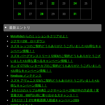
19
20
21
22
23
24
25
26
27
28
29
30
31
最新エントリ
MotoRideからのミッションをクリアせよ！
ジクサー250 ローダウン
スズキ レッツのご契約どうもありがとうございました+お得なキャ
ンペーン情報！！
スズキ バーグマンストリート125EXのご契約どうもありがとうござ
いました+お得な選べるキャンペーン情報！！
ホンダ CT125ハンターカブのご契約どうもありがとうございました
+お得なキャンペーン情報！！
Hayabusa メンテナンス
スズキ アヴェニス125のご契約どうもありがとうございました+お
得なキャンペーン情報！！
【今だけのトリプル特典】ジクサーシリーズ検討中の方必見！実
質最大30，000円お得に乗り出せる大チャンス！！
【今だけ！】ETC車載器購入助成キャンペーン2026