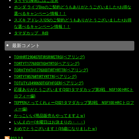
タイヤの摩耗にはご注意
ホンダ ライブDioのご契約どうもありがとうございました+お得な
選べるキャンペーン情報！！
スズキ アドレス125のご契約どうもありがとうございました+お得
な選べるキャンペーン情報！！
タマダカップ Rd3
最新コメント
TOHHRT2904070TIRSRWETRG(ベアリング)
TORTYT1776303TIGHTRTG(ベアリング)
TORHTYHTH1776303TIRTYRTTR(ベアリング)
TORTYT85768TIRTYRTTR(ベアリング)
TOTUTYJ3490650TIGFHFGER(ベアリング)
応援ありがとうございます(2021タマダカップ第3戦 NSF100 HRCト
ロフィー偏)
TEPPENとってくれぇー(2021タマダカップ第3戦 NSF100 HRCトロフ
ィー偏)
かっこいい(用品販売もやってますよｗ)
いんえのー(水曜日はお決まりの・・・)
おめでとうございます！(35歳になりましたｗ)
RSS 2.0