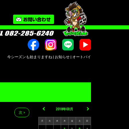
シーズンも始まりますね | お知らせ | オートバイ修理・カスタム・新車中古車販売｜広島
2018年03月
次 >
月
火
水
木
金
土
日