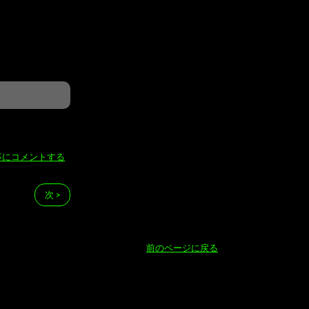
事にコメントする
次 >
前のページに戻る