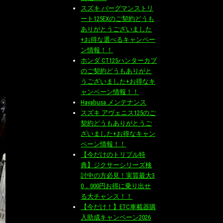
スズキ バーグマンストリ
ート125EXのご契約どうも
ありがとうございました
+お得な選べるキャンペー
ン情報！！
ホンダ CT125ハンターカブ
のご契約どうもありがと
うございました+お得なキ
ャンペーン情報！！
Hayabusa メンテナンス
スズキ アヴェニス125のご
契約どうもありがとうご
ざいました+お得なキャン
ペーン情報！！
【今だけのトリプル特
典】ジクサーシリーズ検
討中の方必見！実質最大3
0，000円お得に乗り出せ
る大チャンス！！
【今だけ！】ETC車載器購
入助成キャンペーン2026