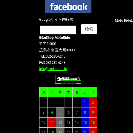
Googleサイト内検索
Moto R
BikeShop MotoRide
〒732-0802
広島市南区大州3-9-17
TEL:082-285-6240
FAX:082-285-6248
info@moto-ride.jp
月
火
水
木
金
土
日
1
2
3
4
5
6
7
8
9
10
11
12
13
14
15
16
17
18
19
20
21
22
23