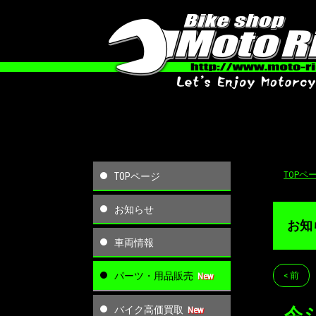
TOPペ
TOPページ
お知らせ
お知
車両情報
パーツ・用品販売
< 前
バイク高価買取
今