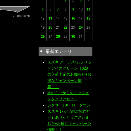
1
2
3
4
5
6
7
8
9
10
11
2018/03/20
12
13
14
15
16
17
18
19
20
21
22
23
24
25
26
27
28
29
30
31
最新エントリ
スズキ アドレス125ソリッ
ドアイスグリーン（QZA）
の入荷予定のお知らせ+お
得なキャンペーン情
報！！
MotoRideからのミッショ
ンをクリアせよ！
ジクサー250 ローダウン
スズキ レッツのご契約ど
うもありがとうございま
した+お得なキャンペーン
情報！！