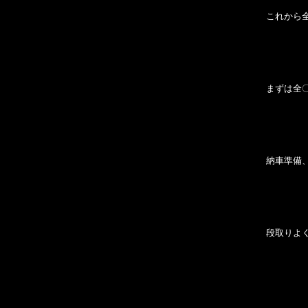
これから
まずは全
納車準備
段取りよ