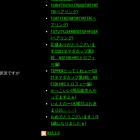
TORHTYHTH1776303TIRTYRT
TR(ベアリング)
TORTYT85768TIRTYRTTR(ベ
アリング)
TOTUTYJ3490650TIGFHFGER
(ベアリング)
応援ありがとうございま
す(2021タマダカップ第3
戦 NSF100 HRCトロフィ
ー偏)
TEPPENとってくれぇー(20
状況ですが
21タマダカップ第3戦 NS
F100 HRCトロフィー偏)
かっこいい(用品販売もや
ってますよｗ)
いんえのー(水曜日はお決
まりの・・・)
おめでとうございます！(3
5歳になりましたｗ)
RSS 2.0