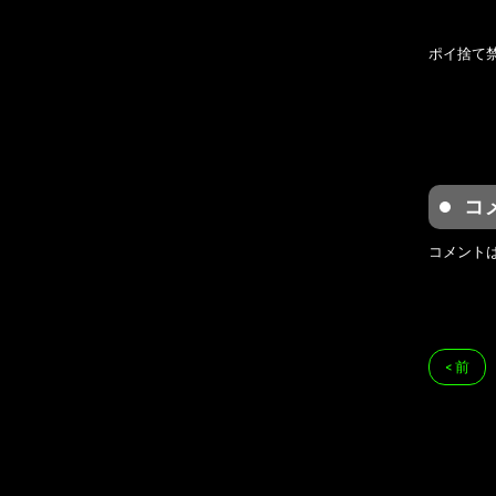
ポイ捨て
コ
コメント
< 前