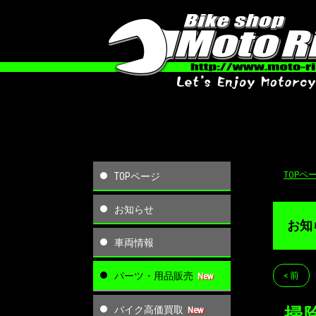
TOPペ
TOPページ
お知らせ
お知
車両情報
パーツ・用品販売
< 前
バイク高価買取
掃