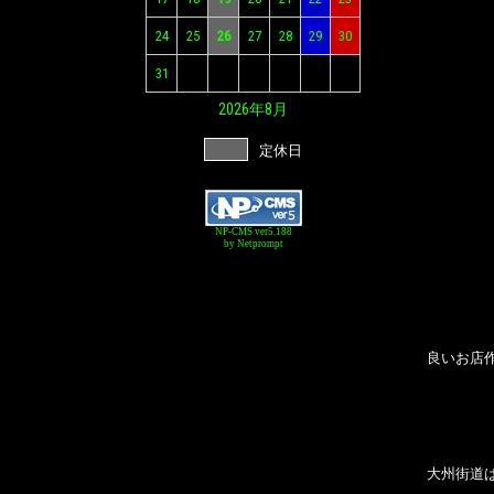
24
25
26
27
28
29
30
31
2026年
8月
定休日
NP-CMS ver5.188
by Netprompt
良いお店
大州街道