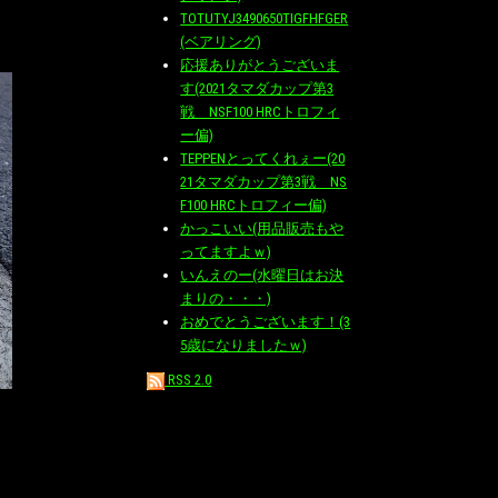
TOTUTYJ3490650TIGFHFGER
(ベアリング)
応援ありがとうございま
す(2021タマダカップ第3
戦 NSF100 HRCトロフィ
ー偏)
TEPPENとってくれぇー(20
21タマダカップ第3戦 NS
F100 HRCトロフィー偏)
かっこいい(用品販売もや
ってますよｗ)
いんえのー(水曜日はお決
まりの・・・)
おめでとうございます！(3
5歳になりましたｗ)
RSS 2.0