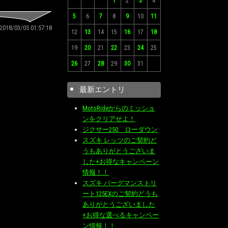
1
2
3
4
5
6
7
8
9
10
11
2018/03/05 01:57:18
12
13
14
15
16
17
18
19
20
21
22
23
24
25
26
27
28
29
30
31
最新エントリ
MotoRideからのミッショ
ンをクリアせよ！
ジクサー250 ローダウン
スズキ レッツのご契約ど
うもありがとうございま
した+お得なキャンペーン
情報！！
スズキ バーグマンストリ
ート125EXのご契約どうも
ありがとうございました
+お得な選べるキャンペー
ン情報！！