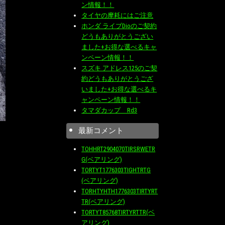
ン情報！！
タイヤの摩耗にはご注意
ホンダ ライブDioのご契約
どうもありがとうござい
ました+お得な選べるキャ
ンペーン情報！！
スズキ アドレス125のご契
約どうもありがとうござ
いました+お得な選べるキ
ャンペーン情報！！
タマダカップ Rd3
最新コメント
TOHHRT2904070TIRSRWETR
G(ベアリング)
TORTYT1776303TIGHTRTG
(ベアリング)
TORHTYHTH1776303TIRTYRT
TR(ベアリング)
TORTYT85768TIRTYRTTR(ベ
アリング)