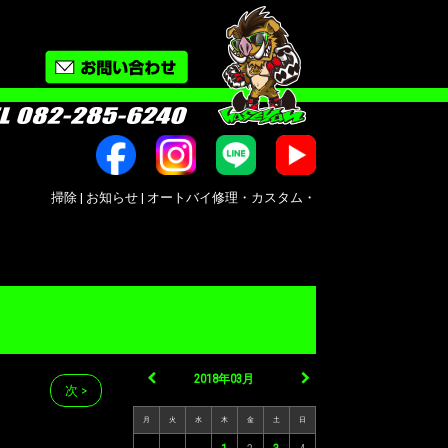
掃除 | お知らせ | オートバイ修理・カスタム・新車中古車販売｜広島市南区大州｜Bik
2018年03月
次 >
月
火
水
木
金
土
日