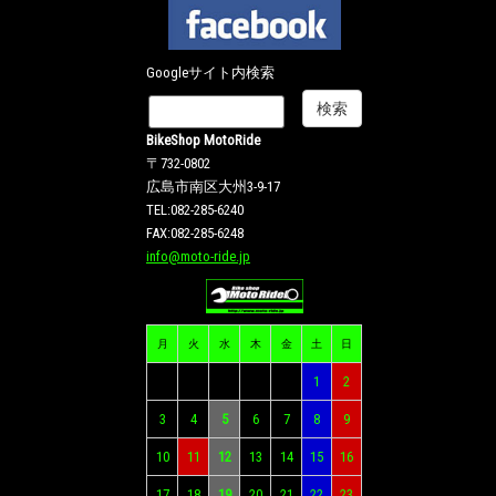
Googleサイト内検索
BikeShop MotoRide
〒732-0802
広島市南区大州3-9-17
TEL:082-285-6240
FAX:082-285-6248
info@moto-ride.jp
月
火
水
木
金
土
日
1
2
3
4
5
6
7
8
9
10
11
12
13
14
15
16
17
18
19
20
21
22
23