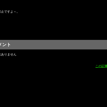
禁止ですよ～。
メント
はありません
この記