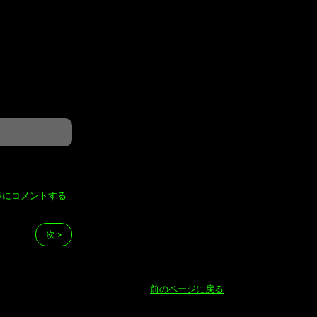
事にコメントする
次 >
前のページに戻る