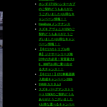
ホンダ CT125ハンターカブ
のご契約どうもありがと
うございました+お得なキ
ャンペーン情報！！
Hayabusa メンテナンス
スズキ アヴェニス125のご
契約どうもありがとうご
ざいました+お得なキャン
ペーン情報！！
【今だけのトリプル特
典】ジクサーシリーズ検
討中の方必見！実質最大3
0，000円お得に乗り出せ
る大チャンス！！
【今だけ！】ETC車載器購
入助成キャンペーン2026
SV650 カスタム3
スズキ バーグマンストリ
ート125EXのご契約どうも
ありがとうございました
+お得な選べるキャンペー