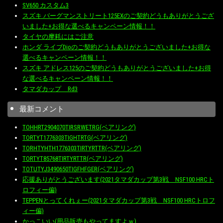
SV650 カスタム3
スズキ バーグマンストリート125EXのご契約どうもありがとうござ
いました+お得な選べるキャンペーン情報！！
タイヤの摩耗にはご注意
ホンダ ライブDioのご契約どうもありがとうございました+お得な
選べるキャンペーン情報！！
スズキ アドレス125のご契約どうもありがとうございました+お得
な選べるキャンペーン情報！！
タマダカップ Rd3
最新コメント
TOHHRT2904070TIRSRWETRG(ベアリング)
TORTYT1776303TIGHTRTG(ベアリング)
TORHTYHTH1776303TIRTYRTTR(ベアリング)
TORTYT85768TIRTYRTTR(ベアリング)
TOTUTYJ3490650TIGFHFGER(ベアリング)
応援ありがとうございます(2021タマダカップ第3戦 NSF100 HRCト
ロフィー偏)
TEPPENとってくれぇー(2021タマダカップ第3戦 NSF100 HRCトロフ
ィー偏)
かっこいい(用品販売もやってますよｗ)