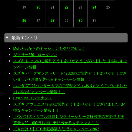
19
20
21
22
23
24
25
26
27
28
29
30
31
最新エントリ
MotoRideからのミッションをクリアせよ！
ジクサー250 ローダウン
スズキ レッツのご契約どうもありがとうございました+お得なキャ
ンペーン情報！！
スズキ バーグマンストリート125EXのご契約どうもありがとうござ
いました+お得な選べるキャンペーン情報！！
ホンダ CT125ハンターカブのご契約どうもありがとうございました
+お得なキャンペーン情報！！
Hayabusa メンテナンス
スズキ アヴェニス125のご契約どうもありがとうございました+お
得なキャンペーン情報！！
【今だけのトリプル特典】ジクサーシリーズ検討中の方必見！実
質最大30，000円お得に乗り出せる大チャンス！！
【今だけ！】ETC車載器購入助成キャンペーン2026