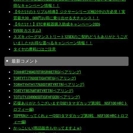
得なキャンペーン情報！！
【今だけのトリプル特典】ジクサーシリーズ検討中の方必見！実
質最大30，000円お得に乗り出せる大チャンス！！
【今だけ！】ETC車載器購入助成キャンペーン2026
SV650 カスタム3
スズキ バーグマンストリート125EXのご契約どうもありがとうござ
いました+お得な選べるキャンペーン情報！！
タイヤの摩耗にはご注意
最新コメント
TOHHRT2904070TIRSRWETRG(ベアリング)
TORTYT1776303TIGHTRTG(ベアリング)
TORHTYHTH1776303TIRTYRTTR(ベアリング)
TORTYT85768TIRTYRTTR(ベアリング)
TOTUTYJ3490650TIGFHFGER(ベアリング)
応援ありがとうございます(2021タマダカップ第3戦 NSF100 HRCト
ロフィー偏)
TEPPENとってくれぇー(2021タマダカップ第3戦 NSF100 HRCトロフ
ィー偏)
かっこいい(用品販売もやってますよｗ)