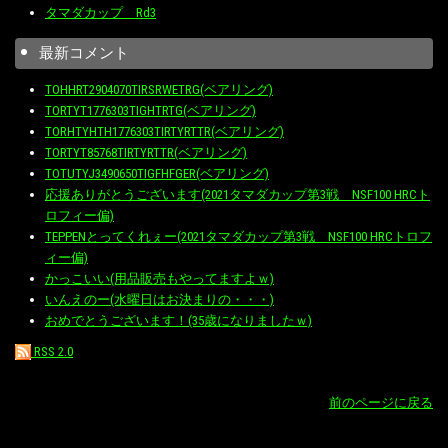
タマダカップ Rd3
最新コメント
TOHHRT2904070TIRSRWETRG(ベアリング)
TORTYT1776303TIGHTRTG(ベアリング)
TORHTYHTH1776303TIRTYRTTR(ベアリング)
TORTYT85768TIRTYRTTR(ベアリング)
TOTUTYJ3490650TIGFHFGER(ベアリング)
応援ありがとうございます(2021タマダカップ第3戦 NSF100 HRCト
ロフィー偏)
TEPPENとってくれぇー(2021タマダカップ第3戦 NSF100 HRCトロフ
ィー偏)
かっこいい(用品販売もやってますよｗ)
いんえのー(水曜日はお決まりの・・・)
おめでとうございます！(35歳になりましたｗ)
RSS 2.0
前のページに戻る