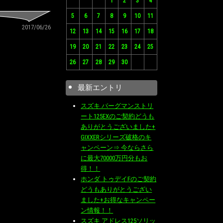
1
2
3
4
5
6
7
8
9
10
11
2017/06/26
12
13
14
15
16
17
18
19
20
21
22
23
24
25
26
27
28
29
30
最新エントリ
スズキ バーグマンストリ
ート125EXのご契約どうも
ありがとうございました+
GIXXERシリーズ破格のキ
ャンペーン⇒ 今ならさら
に最大70000万円分もお
得！！
ホンダ トゥデイFのご契約
どうもありがとうござい
ました+お得なキャンペー
ン情報！！
スズキ アドレス125ソリッ