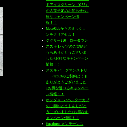
ドアイスグリーン（QZA）
の入荷予定のお知らせ+お
得なキャンペーン情
報！！
MotoRideからのミッショ
ンをクリアせよ！
ジクサー250 ローダウン
スズキ レッツのご契約ど
うもありがとうございま
した+お得なキャンペーン
情報！！
スズキ バーグマンストリ
ート125EXのご契約どうも
ありがとうございました
+お得な選べるキャンペー
ン情報！！
ホンダ CT125ハンターカブ
のご契約どうもありがと
うございました+お得なキ
ャンペーン情報！！
Hayabusa メンテナンス