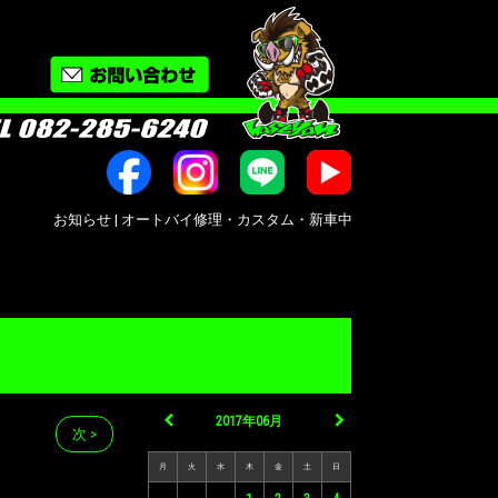
お知らせ | オートバイ修理・カスタム・新車中古車販売｜広島市南区大州｜Bike sh
2017年06月
次 >
月
火
水
木
金
土
日