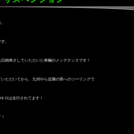
は。
です。
先日納車さしていただいた車輛のメンテナンスです！
ていただいてから、九州やら近隣の県へのツーリングで
00キロは走行されてます！
す！