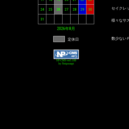
セイクレ
24
25
26
27
28
29
30
31
様々なサ
2026年
8月
数少ない
定休日
NP-CMS ver5.188
by Netprompt