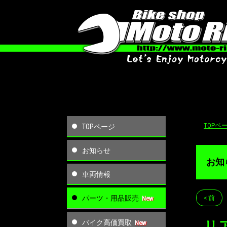
TOPペ
TOPページ
お知らせ
お知
車両情報
パーツ・用品販売
< 前
バイク高価買取
リ