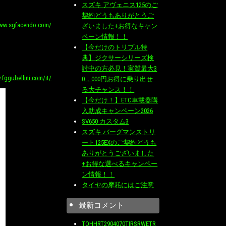
スズキ アヴェニス125のご
契約どうもありがとうご
www.sgfacendo.com/
ざいました+お得なキャン
ペーン情報！！
【今だけのトリプル特
典】ジクサーシリーズ検
討中の方必見！実質最大3
.fggubellini.com/it/
0，000円お得に乗り出せ
る大チャンス！！
【今だけ！】ETC車載器購
入助成キャンペーン2026
SV650 カスタム3
スズキ バーグマンストリ
ート125EXのご契約どうも
ありがとうございました
+お得な選べるキャンペー
ン情報！！
タイヤの摩耗にはご注意
最新コメント
TOHHRT2904070TIRSRWETR