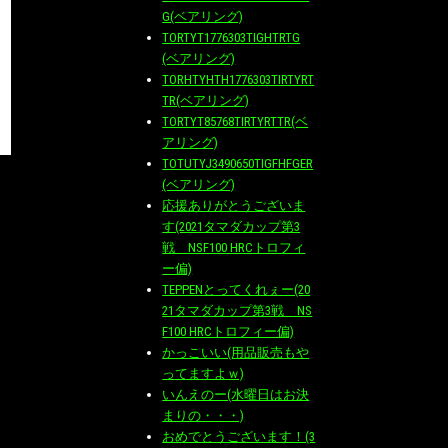
G(ベアリング)
TORTYT1776303TIGHTRTG
(ベアリング)
TORHTYHTH1776303TIRTYRT
TR(ベアリング)
TORTYT85768TIRTYRTTR(ベ
アリング)
TOTUTYJ3490650TIGFHFGER
(ベアリング)
応援ありがとうございま
す(2021タマダカップ第3
戦 NSF100 HRCトロフィ
ー偏)
TEPPENとってくれぇー(20
21タマダカップ第3戦 NS
F100 HRCトロフィー偏)
かっこいい(用品販売もや
ってますよｗ)
いんえのー(水曜日はお決
まりの・・・)
おめでとうございます！(3