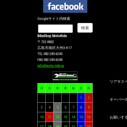
Googleサイト内検索
BikeShop MotoRide
〒732-0802
広島市南区大州3-9-17
TEL:082-285-6240
FAX:082-285-6248
info@moto-ride.jp
リアサス
月
火
水
木
金
土
日
1
2
オーバー
3
4
5
6
7
8
9
10
11
12
13
14
15
16
お願いす
17
18
19
20
21
22
23