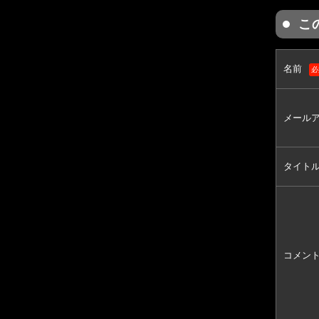
こ
名前
必
メール
タイト
コメン