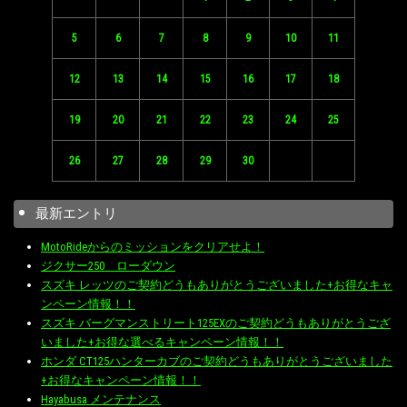
5
6
7
8
9
10
11
12
13
14
15
16
17
18
19
20
21
22
23
24
25
26
27
28
29
30
最新エントリ
MotoRideからのミッションをクリアせよ！
ジクサー250 ローダウン
スズキ レッツのご契約どうもありがとうございました+お得なキャ
ンペーン情報！！
スズキ バーグマンストリート125EXのご契約どうもありがとうござ
いました+お得な選べるキャンペーン情報！！
ホンダ CT125ハンターカブのご契約どうもありがとうございました
+お得なキャンペーン情報！！
Hayabusa メンテナンス