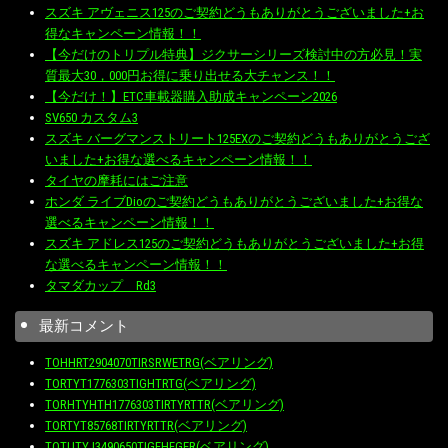
スズキ アヴェニス125のご契約どうもありがとうございました+お
得なキャンペーン情報！！
【今だけのトリプル特典】ジクサーシリーズ検討中の方必見！実
質最大30，000円お得に乗り出せる大チャンス！！
【今だけ！】ETC車載器購入助成キャンペーン2026
SV650 カスタム3
スズキ バーグマンストリート125EXのご契約どうもありがとうござ
いました+お得な選べるキャンペーン情報！！
タイヤの摩耗にはご注意
ホンダ ライブDioのご契約どうもありがとうございました+お得な
選べるキャンペーン情報！！
スズキ アドレス125のご契約どうもありがとうございました+お得
な選べるキャンペーン情報！！
タマダカップ Rd3
最新コメント
TOHHRT2904070TIRSRWETRG(ベアリング)
TORTYT1776303TIGHTRTG(ベアリング)
TORHTYHTH1776303TIRTYRTTR(ベアリング)
TORTYT85768TIRTYRTTR(ベアリング)
TOTUTYJ3490650TIGFHFGER(ベアリング)