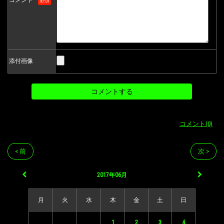
コメント
必須
添付画像
コメント(0)
< 前
次 >
2017年06月
月
火
水
木
金
土
日
1
2
3
4