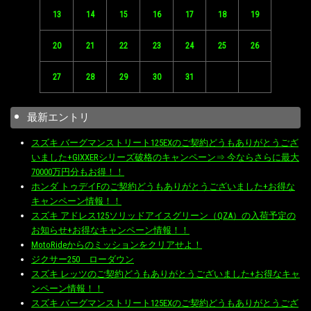
13
14
15
16
17
18
19
20
21
22
23
24
25
26
27
28
29
30
31
最新エントリ
スズキ バーグマンストリート125EXのご契約どうもありがとうござ
いました+GIXXERシリーズ破格のキャンペーン⇒ 今ならさらに最大
70000万円分もお得！！
ホンダ トゥデイFのご契約どうもありがとうございました+お得な
キャンペーン情報！！
スズキ アドレス125ソリッドアイスグリーン（QZA）の入荷予定の
お知らせ+お得なキャンペーン情報！！
MotoRideからのミッションをクリアせよ！
ジクサー250 ローダウン
スズキ レッツのご契約どうもありがとうございました+お得なキャ
ンペーン情報！！
スズキ バーグマンストリート125EXのご契約どうもありがとうござ