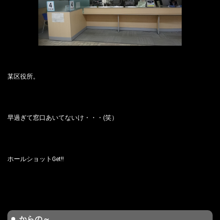
某区役所。
早過ぎて窓口あいてないけ・・・(笑）
ホールショットGet!!
からの～