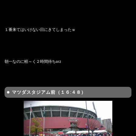
１番来てはいけない日にきてしまったｗ
朝一なのに軽～く２時間待ちorz
マツダスタジアム前（１６:４８）