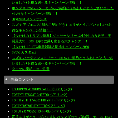
いました+お得な選べるキャンペーン情報！！
ホンダ CT125ハンターカブのご契約どうもありがとうございました
+お得なキャンペーン情報！！
Hayabusa メンテナンス
スズキ アヴェニス125のご契約どうもありがとうございました+お
得なキャンペーン情報！！
【今だけのトリプル特典】ジクサーシリーズ検討中の方必見！実
質最大30，000円お得に乗り出せる大チャンス！！
【今だけ！】ETC車載器購入助成キャンペーン2026
SV650 カスタム3
スズキ バーグマンストリート125EXのご契約どうもありがとうござ
いました+お得な選べるキャンペーン情報！！
タイヤの摩耗にはご注意
最新コメント
TOHHRT2904070TIRSRWETRG(ベアリング)
TORTYT1776303TIGHTRTG(ベアリング)
TORHTYHTH1776303TIRTYRTTR(ベアリング)
TORTYT85768TIRTYRTTR(ベアリング)
TOTUTYJ3490650TIGFHFGER(ベアリング)
応援ありがとうございます(2021タマダカップ第3戦 NSF100 HRCト