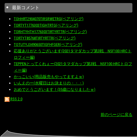
最新コメント
TOHHRT2904070TIRSRWETRG(ベアリング)
TORTYT1776303TIGHTRTG(ベアリング)
TORHTYHTH1776303TIRTYRTTR(ベアリング)
TORTYT85768TIRTYRTTR(ベアリング)
TOTUTYJ3490650TIGFHFGER(ベアリング)
応援ありがとうございます(2021タマダカップ第3戦 NSF100 HRCト
ロフィー偏)
TEPPENとってくれぇー(2021タマダカップ第3戦 NSF100 HRCトロフ
ィー偏)
かっこいい(用品販売もやってますよｗ)
いんえのー(水曜日はお決まりの・・・)
おめでとうございます！(35歳になりましたｗ)
RSS 2.0
前のページに戻る