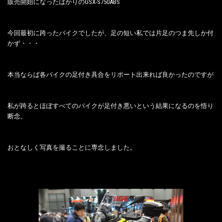
販売開始になったばかりのGSX-S750ABS
今回最初に跨ったバイクでしたが、足の短い私では片足のつま先しか付
かず・・・
本当ならば各バイクの足付き具合をリポート出来れば良かったのですが
私が跨るとほぼすべてのバイクが足付き悪いという結果になるのを悟り
断念。
おとなしく写真を撮ることに専念しました。