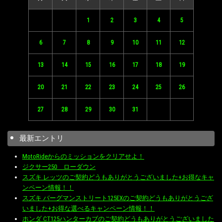
1
2
3
4
5
6
7
8
9
10
11
12
13
14
15
16
17
18
19
20
21
22
23
24
25
26
27
28
29
30
31
最新エントリ
MotoRideからのミッションをクリアせよ！
ジクサー250 ローダウン
スズキ レッツのご契約どうもありがとうございました+お得なキャ
ンペーン情報！！
スズキ バーグマンストリート125EXのご契約どうもありがとうござ
いました+お得な選べるキャンペーン情報！！
ホンダ CT125ハンターカブのご契約どうもありがとうございました