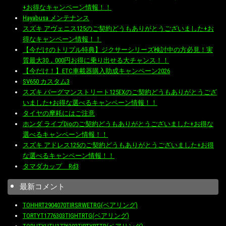
+お得なキャンペーン情報！！
Hayabusa メンテナンス
スズキ アヴェニス125のご契約どうもありがとうございました+お
得なキャンペーン情報！！
【今だけのトリプル特典】ジクサーシリーズ検討中の方必見！実
質最大30，000円お得に乗り出せる大チャンス！！
【今だけ！】ETC車載器購入助成キャンペーン2026
SV650 カスタム3
スズキ バーグマンストリート125EXのご契約どうもありがとうござ
いました+お得な選べるキャンペーン情報！！
タイヤの摩耗にはご注意
ホンダ ライブDioのご契約どうもありがとうございました+お得な
選べるキャンペーン情報！！
スズキ アドレス125のご契約どうもありがとうございました+お得
な選べるキャンペーン情報！！
タマダカップ Rd3
最新コメント
TOHHRT2904070TIRSRWETRG(ベアリング)
TORTYT1776303TIGHTRTG(ベアリング)