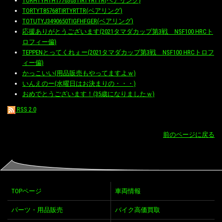
TORHTYHTH1776303TIRTYRTTR(ベアリング)
TORTYT85768TIRTYRTTR(ベアリング)
TOTUTYJ3490650TIGFHFGER(ベアリング)
応援ありがとうございます(2021タマダカップ第3戦 NSF100 HRCト
ロフィー偏)
TEPPENとってくれぇー(2021タマダカップ第3戦 NSF100 HRCトロフ
ィー偏)
かっこいい(用品販売もやってますよｗ)
いんえのー(水曜日はお決まりの・・・)
おめでとうございます！(35歳になりましたｗ)
RSS 2.0
前のページに戻る
TOPページ
車両情報
パーツ・用品販売
バイク高価買取