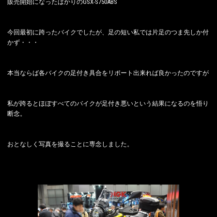
販売開始になったばかりのGSX-S750ABS
今回最初に跨ったバイクでしたが、足の短い私では片足のつま先しか付
かず・・・
本当ならば各バイクの足付き具合をリポート出来れば良かったのですが
私が跨るとほぼすべてのバイクが足付き悪いという結果になるのを悟り
断念。
おとなしく写真を撮ることに専念しました。