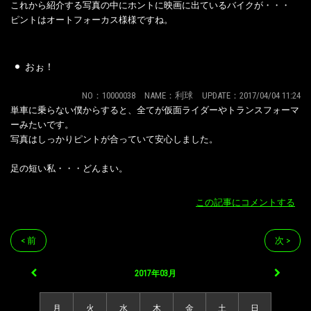
これから紹介する写真の中にホントに映画に出ているバイクが・・・
ピントはオートフォーカス様様ですね。
おぉ！
NO：10000038 NAME：利球 UPDATE：2017/04/04 11:24
単車に乗らない僕からすると、全てが仮面ライダーやトランスフォーマ
ーみたいです。
写真はしっかりピントが合っていて安心しました。
足の短い私・・・どんまい。
この記事にコメントする
< 前
次 >
2017年03月
月
火
水
木
金
土
日