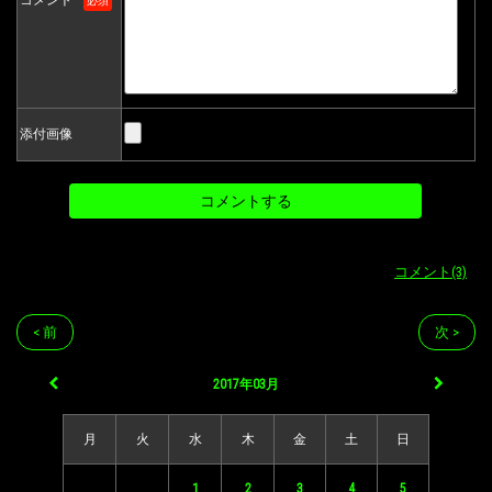
コメント
必須
添付画像
コメント(3)
< 前
次 >
2017年03月
月
火
水
木
金
土
日
1
2
3
4
5