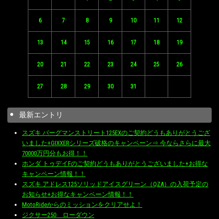
6
7
8
9
10
11
12
13
14
15
16
17
18
19
20
21
22
23
24
25
26
27
28
29
30
31
最新エントリ
スズキ バーグマンストリート125EXのご契約どうもありがとうござ
いました+GIXXERシリーズ破格のキャンペーン⇒ 今ならさらに最大
70000万円分もお得！！
ホンダ トゥデイFのご契約どうもありがとうございました+お得な
キャンペーン情報！！
スズキ アドレス125ソリッドアイスグリーン（QZA）の入荷予定の
お知らせ+お得なキャンペーン情報！！
MotoRideからのミッションをクリアせよ！
ジクサー250 ローダウン