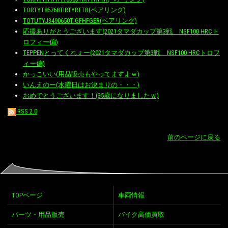
TORTYT85768TIRTYRTTR(ベアリング)
TOTUTYJ3490650TIGFHFGER(ベアリング)
応援ありがとうございます(2021タマダカップ第3戦 NSF100 HRCト
ロフィー偏)
TEPPENとってくれぇー(2021タマダカップ第3戦 NSF100 HRCトロフ
ィー偏)
かっこいい(用品販売もやってますよｗ)
いんえのー(水曜日はお決まりの・・・)
おめでとうございます！(35歳になりましたｗ)
RSS 2.0
前のページに戻る
TOPページ
車両情報
パーツ・用品販売
バイク高価買取