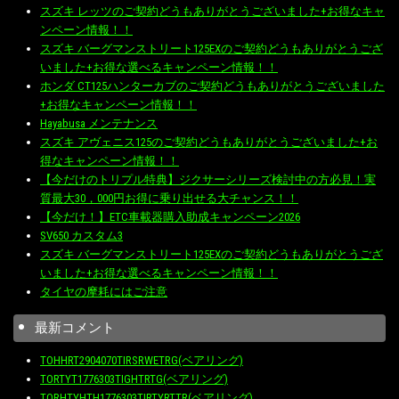
スズキ レッツのご契約どうもありがとうございました+お得なキャ
ンペーン情報！！
スズキ バーグマンストリート125EXのご契約どうもありがとうござ
いました+お得な選べるキャンペーン情報！！
ホンダ CT125ハンターカブのご契約どうもありがとうございました
+お得なキャンペーン情報！！
Hayabusa メンテナンス
スズキ アヴェニス125のご契約どうもありがとうございました+お
得なキャンペーン情報！！
【今だけのトリプル特典】ジクサーシリーズ検討中の方必見！実
質最大30，000円お得に乗り出せる大チャンス！！
【今だけ！】ETC車載器購入助成キャンペーン2026
SV650 カスタム3
スズキ バーグマンストリート125EXのご契約どうもありがとうござ
いました+お得な選べるキャンペーン情報！！
タイヤの摩耗にはご注意
最新コメント
TOHHRT2904070TIRSRWETRG(ベアリング)
TORTYT1776303TIGHTRTG(ベアリング)
TORHTYHTH1776303TIRTYRTTR(ベアリング)