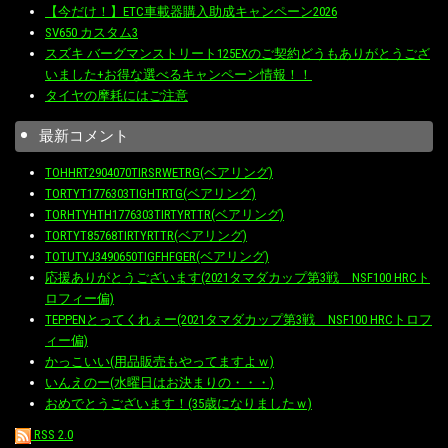
【今だけ！】ETC車載器購入助成キャンペーン2026
SV650 カスタム3
スズキ バーグマンストリート125EXのご契約どうもありがとうござ
いました+お得な選べるキャンペーン情報！！
タイヤの摩耗にはご注意
最新コメント
TOHHRT2904070TIRSRWETRG(ベアリング)
TORTYT1776303TIGHTRTG(ベアリング)
TORHTYHTH1776303TIRTYRTTR(ベアリング)
TORTYT85768TIRTYRTTR(ベアリング)
TOTUTYJ3490650TIGFHFGER(ベアリング)
応援ありがとうございます(2021タマダカップ第3戦 NSF100 HRCト
ロフィー偏)
TEPPENとってくれぇー(2021タマダカップ第3戦 NSF100 HRCトロフ
ィー偏)
かっこいい(用品販売もやってますよｗ)
いんえのー(水曜日はお決まりの・・・)
おめでとうございます！(35歳になりましたｗ)
RSS 2.0