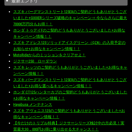
最新エントリ
スズキ バーグマンストリート125EXのご契約どうもありがとうござ
いました+GIXXERシリーズ破格のキャンペーン⇒ 今ならさらに最大
70000万円分もお得！！
ホンダ トゥデイFのご契約どうもありがとうございました+お得な
キャンペーン情報！！
スズキ アドレス125ソリッドアイスグリーン（QZA）の入荷予定の
お知らせ+お得なキャンペーン情報！！
MotoRideからのミッションをクリアせよ！
ジクサー250 ローダウン
スズキ レッツのご契約どうもありがとうございました+お得なキャ
ンペーン情報！！
スズキ バーグマンストリート125EXのご契約どうもありがとうござ
いました+お得な選べるキャンペーン情報！！
ホンダ CT125ハンターカブのご契約どうもありがとうございました
+お得なキャンペーン情報！！
Hayabusa メンテナンス
スズキ アヴェニス125のご契約どうもありがとうございました+お
得なキャンペーン情報！！
【今だけのトリプル特典】ジクサーシリーズ検討中の方必見！実
質最大30，000円お得に乗り出せる大チャンス！！