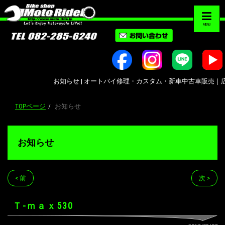
MENU
お知らせ | オートバイ修理・カスタム・新車中古車販売｜広島市南区大州｜Bi
TOPページ
お知らせ
お知らせ
< 前
次 >
Ｔ-ｍａｘ530