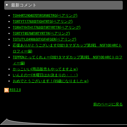
最新コメント
TOHHRT2904070TIRSRWETRG(ベアリング)
TORTYT1776303TIGHTRTG(ベアリング)
TORHTYHTH1776303TIRTYRTTR(ベアリング)
TORTYT85768TIRTYRTTR(ベアリング)
TOTUTYJ3490650TIGFHFGER(ベアリング)
応援ありがとうございます(2021タマダカップ第3戦 NSF100 HRCト
ロフィー偏)
TEPPENとってくれぇー(2021タマダカップ第3戦 NSF100 HRCトロフ
ィー偏)
かっこいい(用品販売もやってますよｗ)
いんえのー(水曜日はお決まりの・・・)
おめでとうございます！(35歳になりましたｗ)
RSS 2.0
前のページに戻る